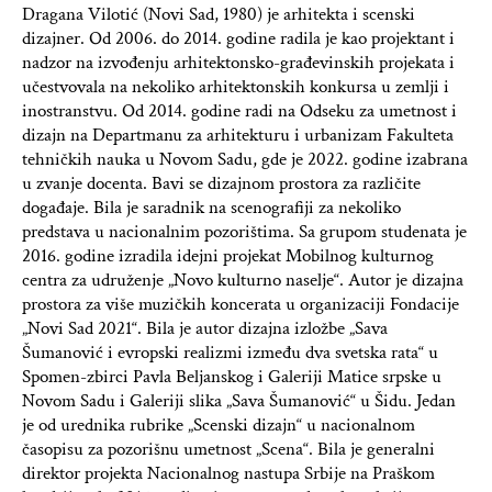
Dragana Vilotić (Novi Sad, 1980) je arhitekta i scenski
dizajner. Od 2006. do 2014. godine radila je kao projektant i
nadzor na izvođenju arhitektonsko-građevinskih projekata i
učestvovala na nekoliko arhitektonskih konkursa u zemlji i
inostranstvu. Od 2014. godine radi na Odseku za umetnost i
dizajn na Departmanu za arhitekturu i urbanizam Fakulteta
tehničkih nauka u Novom Sadu, gde je 2022. godine izabrana
u zvanje docenta. Bavi se dizajnom prostora za različite
događaje. Bila je saradnik na scenografiji za nekoliko
predstava u nacionalnim pozorištima. Sa grupom studenata je
2016. godine izradila idejni projekat Mobilnog kulturnog
centra za udruženje „Novo kulturno naselje“. Autor je dizajna
prostora za više muzičkih koncerata u organizaciji Fondacije
„Novi Sad 2021“. Bila je autor dizajna izložbe „Sava
Šumanović i evropski realizmi između dva svetska rata“ u
Spomen-zbirci Pavla Beljanskog i Galeriji Matice srpske u
Novom Sadu i Galeriji slika „Sava Šumanović“ u Šidu. Jedan
je od urednika rubrike „Scenski dizajn“ u nacionalnom
časopisu za pozorišnu umetnost „Scena“. Bila je generalni
direktor projekta Nacionalnog nastupa Srbije na Praškom