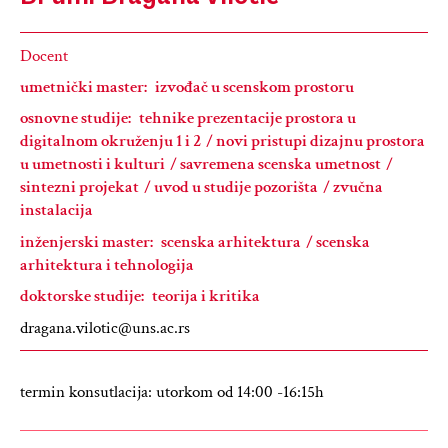
Docent
umetnički master:
izvođač u scenskom prostoru
osnovne studije:
tehnike prezentacije prostora u
digitalnom okruženju 1 i 2
novi pristupi dizajnu prostora
u umetnosti i kulturi
savremena scenska umetnost
sintezni projekat
uvod u studije pozorišta
zvučna
instalacija
inženjerski master:
scenska arhitektura
scenska
arhitektura i tehnologija
doktorske studije:
teorija i kritika
dragana.vilotic@uns.ac.rs
termin konsutlacija: utorkom od 14:00 -16:15h