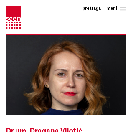
pretraga
meni
Dr um. Dragana Vilotić